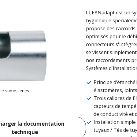
CLEANadapt est un sys
hygiénique spécialemen
propose des raccords
optimisés pour le déb
connecteurs s'intègren
se vissent simplement
nos raccordements pr
Systèmes d'installatio
Principe d’étanché
élastomères, joints
he same series.
Trois calibres de f
capteurs de tempéra
de conductivité et 
Installation simple
harger la documentation
tuyaux / Tés de tu
technique